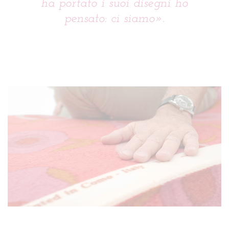
ha portato i suoi disegni ho
pensato: ci siamo»
.