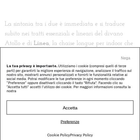
La sintonia tra i due è immediata e si traduce
subito nei tratti essenziali e lineari del divano
Atollo e di
Linea
, la chaise longue per indoor che
negli anni diventerà uno dei prodotti più iconici
Nega
della collezione.
La tua privacy è importante.
Utilizziamo i cookie (compresi quelli di terze
parti) per garantirti la migliore esperienza di navigazione, analizzare il traffico sul
nostro sito, mostrarti annunci personalizzati e fornirti le funzionalità relative ai
Inizia così una collaborazione che darà forma e
social media. Potrai modificare le tue preferenze in ogni momento cliccando
“Preferenze” oppure disattivarli cliccando il tasto "Rifiuta". Facendo clic su
“Accetta tutti” accetti l’utilizzo dei cookie. Per maggiori informazioni consulta la
funzione ad elementi d’arredo connotati da un
nostra
design non convenzionale e risultato di una forte
propensione alla ricerca e all’innovazione.
Accetta
Preferenze
Cookie Policy
Privacy Policy