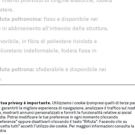
stere.
duta poltroncina:
fisso e disponibile nei
o in abbinamento all’intreccio della struttura.
ovibile, in fibra di poliestere riciclata e
liuretano indeformabile, fodera fissa in
duta poltrona:
sfoderabile e disponibile nei
.
y, che lascia in parte visibile la struttura in
 tua privacy è importante.
Utilizziamo i cookie (compresi quelli di terze par
 garantirti la migliore esperienza di navigazione, analizzare il traffico sul nos
isponibili solo verniciate lucide e entrambe
o, mostrarti annunci personalizzati e fornirti le funzionalità relative ai social
dia. Potrai modificare le tue preferenze in ogni momento cliccando
eferenze” oppure disattivarli cliccando il tasto "Rifiuta". Facendo clic su
cetta tutti” accetti l’utilizzo dei cookie. Per maggiori informazioni consulta la
stra
he in ambienti interni.