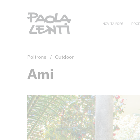
NOVITÀ 2026
PROD
Poltrone
/
Outdoor
Ami