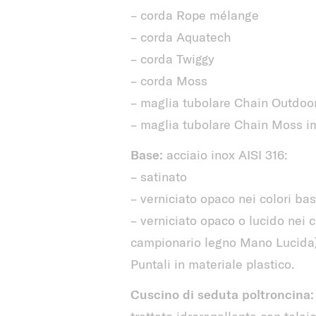
– corda Rope mélange
– corda Aquatech
– corda Twiggy
– corda Moss
– maglia tubolare Chain Outdoor 
– maglia tubolare Chain Moss imb
Base:
acciaio inox AISI 316:
– satinato
– verniciato opaco nei colori base
– verniciato opaco o lucido nei co
campionario legno Mano Lucida)
Puntali in materiale plastico.
Cuscino di seduta poltroncina:
trattato idrorepellente con telai