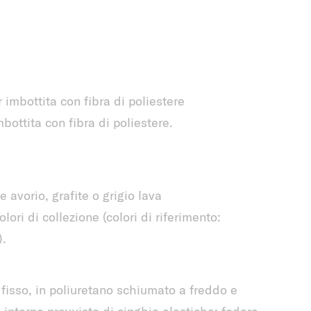
imbottita con fibra di poliestere
ottita con fibra di poliestere.
 avorio, grafite o grigio lava
lori di collezione (colori di riferimento:
.
fisso, in poliuretano schiumato a freddo e
o interno provvisto di cinghie elastiche; fodera