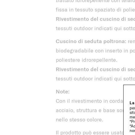
fissa in tessuto spaziato di polie
Rivestimento del cuscino di se
tessuti outdoor indicati qui sott
Cuscino di seduta poltrona:
rem
biodegradabile con inserto in po
poliestere idrorepellente.
Rivestimento del cuscino di se
tessuti outdoor indicati qui sotto
Note:
Con il rivestimento in corda Twigg
La
per
acciaio, struttura e base sono d
sit
me
nello stesso colore.
“Pr
“Ac
no
Il prodotto può essere usato anc