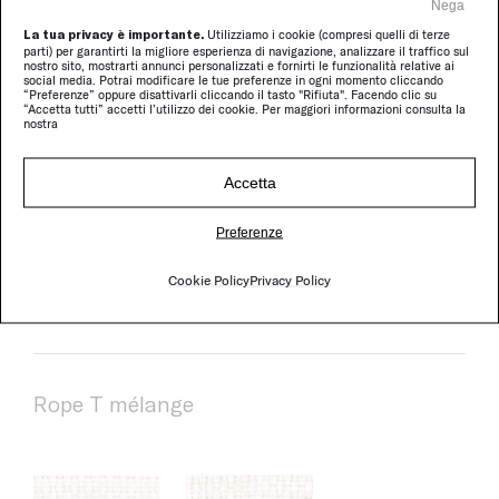
Nega
La tua privacy è importante.
Utilizziamo i cookie (compresi quelli di terze
cuscini di seduta e di schienale
parti) per garantirti la migliore esperienza di navigazione, analizzare il traffico sul
nostro sito, mostrarti annunci personalizzati e fornirti le funzionalità relative ai
social media. Potrai modificare le tue preferenze in ogni momento cliccando
“Preferenze” oppure disattivarli cliccando il tasto "Rifiuta". Facendo clic su
“Accetta tutti” accetti l’utilizzo dei cookie. Per maggiori informazioni consulta la
nostra
Rope T
Accetta
Preferenze
Cookie Policy
Privacy Policy
Rope T mélange