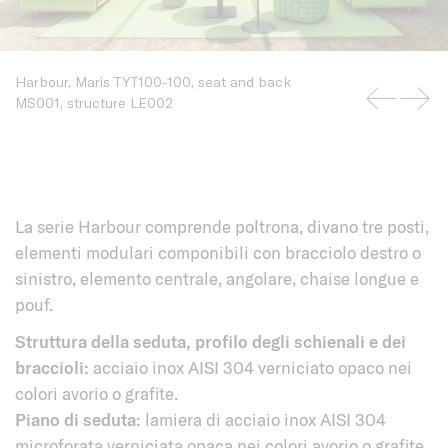
Harbour, Maris TYT100-100, seat and back
MS001, structure LE002
La serie Harbour comprende poltrona, divano tre posti,
elementi modulari componibili con bracciolo destro o
sinistro, elemento centrale, angolare, chaise longue e
pouf.
Struttura della seduta, profilo degli schienali e dei
braccioli:
acciaio inox AISI 304 verniciato opaco nei
colori avorio o grafite.
Piano di seduta:
lamiera di acciaio inox AISI 304
microforata verniciata opaca nei colori avorio o grafite.