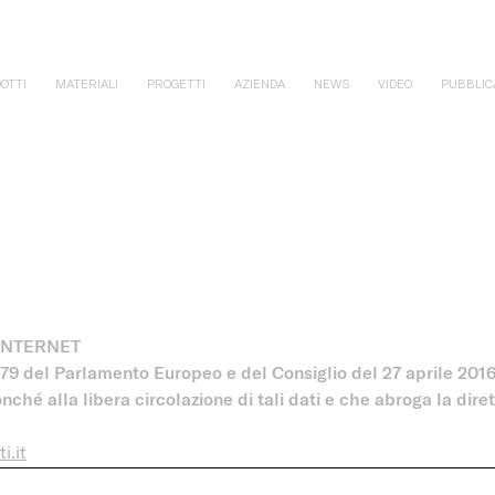
OTTI
MATERIALI
PROGETTI
AZIENDA
NEWS
VIDEO
PUBBLIC
 INTERNET
79 del Parlamento Europeo e del Consiglio del 27 aprile 2016 
onché alla libera circolazione di tali dati e che abroga la di
i.it
motivo, sul nostro sito internet, accetti implicitamente il tratt