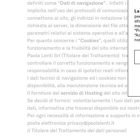
definiti come “
Dati di navigazione
”. Infatti i sis
implicita nell’uso dei protocolli di comunicazione di
La
per
connettono al sito, gli indirizzi in notazione URI (U
sit
richiesta al server, la dimensione del file ottenuto 
me
“Pr
parametri relativi al sistema operativo e all’ambie
“Ac
no
Per quanto concerne i “
Cookies
”, quelli utilizzati
funzionamento e la fruibilità del sito internet.
Paola Lenti Srl (Titolare del Trattamento) tratta i
controllare il corretto funzionamento e vengono ca
responsabilità in caso di ipotetici reati informatici
I dati tecnici di navigazione ed i cookies non sono 
disponibilità, alla manutenzione tecnica ed allo svi
Il fornitore del
servizio di Hosting
del sito interne
Se decidi di fornirci volontariamente i tuoi dati per
dati, informativa che troverai disponibile sul nostr
Per ogni necessità di informazione e supporto in me
posta elettronica privacy@paolalenti.it
Il Titolare del Trattamento dei dati personali