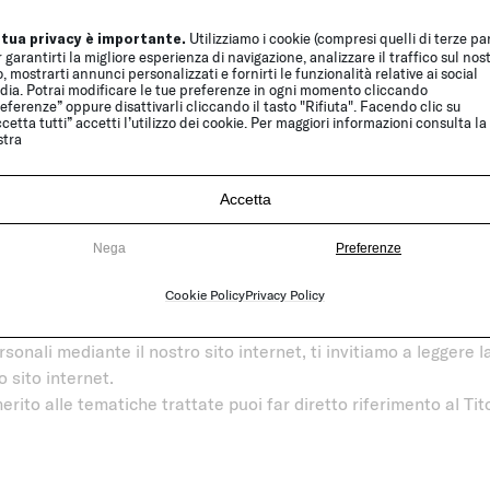
temi informatici possono acquisire nel corso del loro normale ese
 Internet. Il riferimento è agli indirizzi IP o ai nomi a dominio d
 tua privacy è importante.
Utilizziamo i cookie (compresi quelli di terze par
 garantirti la migliore esperienza di navigazione, analizzare il traffico sul nos
niform Resource Identifier) delle risorse richieste, l’orario della
o, mostrarti annunci personalizzati e fornirti le funzionalità relative ai social
in risposta, il codice numerico indicante lo stato della risposta 
dia. Potrai modificare le tue preferenze in ogni momento cliccando
eferenze” oppure disattivarli cliccando il tasto "Rifiuta". Facendo clic su
nte informatico dell’utente.
cetta tutti” accetti l’utilizzo dei cookie. Per maggiori informazioni consulta la
stra
 rientrano nella categoria dei cosiddetti “
Cookies tecnici
” il cu
 dati di navigazione ed i cookies
al solo fine di ricavare inform
Accetta
ncellati immediatamente dopo l’elaborazione. I dati potrebbero
 ai danni del sito: salva questa eventualità, i dati sui contatti 
Nega
Preferenze
oggetto di diffusione e sono comunicati solo a fornitori di serv
Cookie Policy
Privacy Policy
luppo del sito internet.
t
ha sede entro i confini dell’Unione Europea
così come i
forni
sonali mediante il nostro sito internet, ti invitiamo a leggere l
o sito internet.
rito alle tematiche trattate puoi far diretto riferimento al Tit