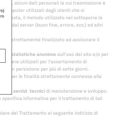
rcizio, alcuni dati personali la cui trasmissione è
ei computer utilizzati dagli utenti che si
ti)
tro
 richiesta, il metodo utilizzato nel sottoporre la
data dal server (buon fine, errore, ecc.) ed altri
i uso è strettamente finalizzato ad assicurare il
azioni statistiche anonime
sull’uso del sito e/o per
 essere utilizzati per l’accertamento di
web non persistono per più di sette giorni.
izi IT per le finalità strettamente connesse alla
tori di servizi tecnici
di manutenzione e sviluppo.
a specifica informativa per il trattamento di tali
olare del Trattamento al seguente indirizzo di