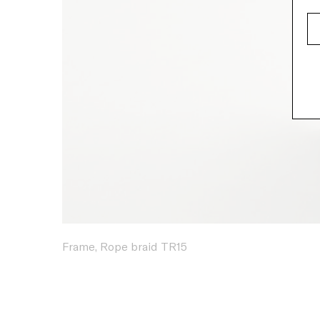
Frame, Rope braid TR15