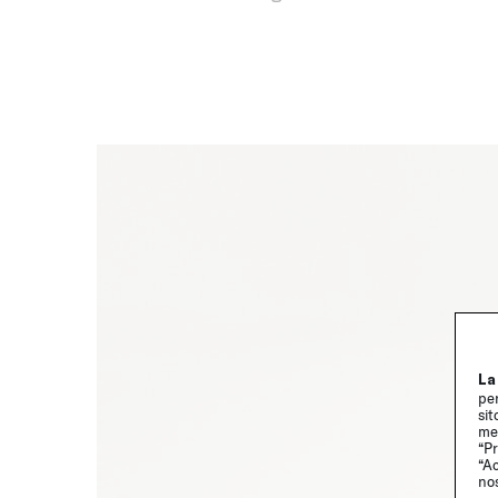
La
per
sit
me
“Pr
“Ac
no