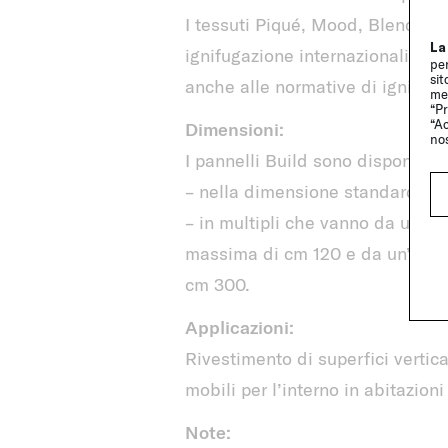
I tessuti Piqué, Mood, Blend, Do
La
ignifugazione internazionali TB 1
per
sit
anche alle normative di ignifug
me
“Pr
“Ac
Dimensioni:
no
I pannelli Build sono disponibili
– nella dimensione standard di
– in multipli che vanno da una 
massima di cm 120 e da un’alte
cm 300.
Applicazioni:
Rivestimento di superfici vertical
mobili per l’interno in abitazioni
Note: