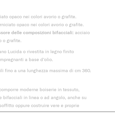
ato opaco nei colori avorio o grafite.
niciato opaco nei colori avorio o grafite.
ssore delle composizioni bifacciali:
acciaio
 o grafite.
no Lucida o rivestita in legno finito
pregnanti a base d’olio.
li fino a una lunghezza massima di cm 360.
 comporre moderne boiserie in tessuto,
e bifacciali in linea o ad angolo, anche su
offitto oppure costruire vere e proprie
ti.