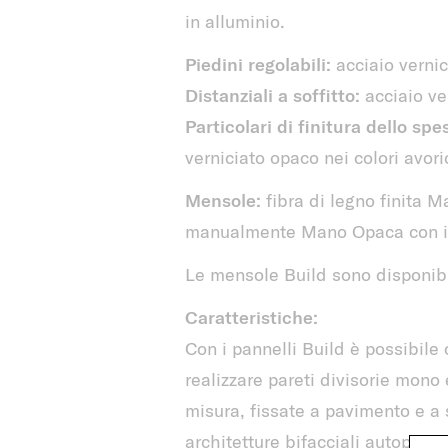
in alluminio.
Piedini regolabili:
acciaio vernici
Distanziali a soffitto:
acciaio ver
Particolari di finitura dello spe
verniciato opaco nei colori avorio
Mensole:
fibra di legno finita Ma
manualmente Mano Opaca con im
Le mensole Build sono disponibi
Caratteristiche:
Con i pannelli Build è possibile
realizzare pareti divisorie mono 
misura, fissate a pavimento e a s
architetture bifacciali autoportan