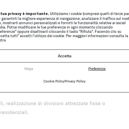
ts e Brio sono conformi alle normative di
 tua privacy è importante.
Utilizziamo i cookie (compresi quelli di terze par
17-2013; i tessuti Blend e Brio sono conformi
 garantirti la migliore esperienza di navigazione, analizzare il traffico sul nos
o, mostrarti annunci personalizzati e fornirti le funzionalità relative ai social
azione BS 5852.
dia. Potrai modificare le tue preferenze in ogni momento cliccando
eferenze” oppure disattivarli cliccando il tasto "Rifiuta". Facendo clic su
cetta tutti” accetti l’utilizzo dei cookie. Per maggiori informazioni consulta la
stra
 cm 120x4x270
Accetta
larghezza minima di cm 40 a una larghezza
Nega
Preferenze
zza minima di cm 240 a un’altezza massima di
Cookie Policy
Privacy Policy
i, realizzazione di divisioni attrezzate fisse o
 residenziali.