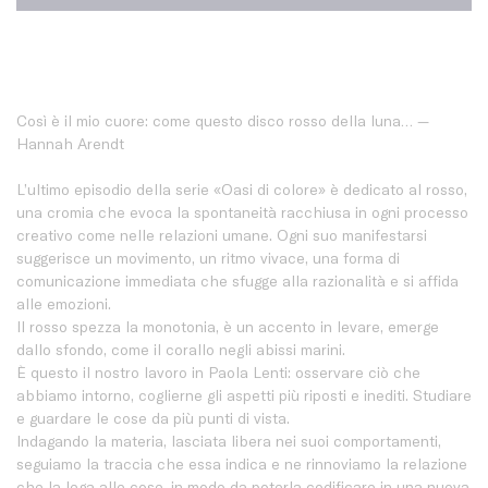
Così è il mio cuore: come questo disco rosso della luna… —
Hannah Arendt
L’ultimo episodio della serie «Oasi di colore» è dedicato al rosso,
una cromia che evoca la spontaneità racchiusa in ogni processo
creativo come nelle relazioni umane. Ogni suo manifestarsi
suggerisce un movimento, un ritmo vivace, una forma di
comunicazione immediata che sfugge alla razionalità e si affida
alle emozioni.
Il rosso spezza la monotonia, è un accento in levare, emerge
dallo sfondo, come il corallo negli abissi marini.
È questo il nostro lavoro in Paola Lenti: osservare ciò che
abbiamo intorno, coglierne gli aspetti più riposti e inediti. Studiare
e guardare le cose da più punti di vista.
Indagando la materia, lasciata libera nei suoi comportamenti,
seguiamo la traccia che essa indica e ne rinnoviamo la relazione
che la lega alle cose, in modo da poterla codificare in una nuova