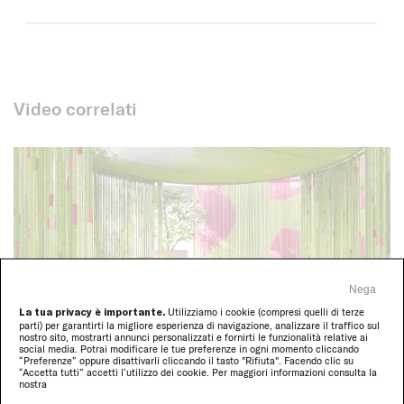
Video correlati
Nega
La tua privacy è importante.
Utilizziamo i cookie (compresi quelli di terze
parti) per garantirti la migliore esperienza di navigazione, analizzare il traffico sul
► 02:55
nostro sito, mostrarti annunci personalizzati e fornirti le funzionalità relative ai
social media. Potrai modificare le tue preferenze in ogni momento cliccando
“Preferenze” oppure disattivarli cliccando il tasto "Rifiuta". Facendo clic su
“Accetta tutti” accetti l’utilizzo dei cookie. Per maggiori informazioni consulta la
Paola Lenti Milano | Un silenzioso dialogo
nostra