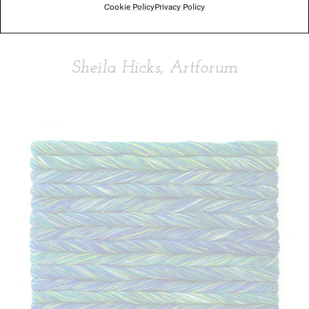
Cookie Policy
Privacy Policy
questa filosofia del non ostentare
Sheila Hicks, Artforum