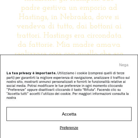
padre gestiva un emporio ad
Hastings, in Nebraska, dove si
vendeva di tutto, dai bottoni ai
trattori. Hastings era circondata
da fattorie. Mia madre amava
realizzare cose con quello che era
stato altro. Così mi ha aiutato a
Nega
fare tutti i miei vestiti con i
La tua privacy è importante.
Utilizziamo i cookie (compresi quelli di terze
parti) per garantirti la migliore esperienza di navigazione, analizzare il traffico sul
tessuti scartati che trovavamo.
nostro sito, mostrarti annunci personalizzati e fornirti le funzionalità relative ai
social media. Potrai modificare le tue preferenze in ogni momento cliccando
“Preferenze” oppure disattivarli cliccando il tasto "Rifiuta". Facendo clic su
Lei era una raccoglitrice e tutti
“Accetta tutti” accetti l’utilizzo dei cookie. Per maggiori informazioni consulta la
nostra
ne erano molto fieri; in quella
parte del mondo, la gente è
Accetta
orgogliosa della propria
laboriosità, ma non la ostenta.
Preferenze
Anche Warren Buffett condivide