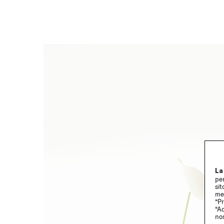
La
per
sit
me
“Pr
“Ac
no