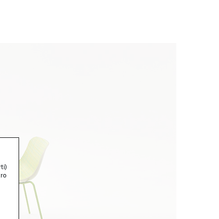
ti)
tro