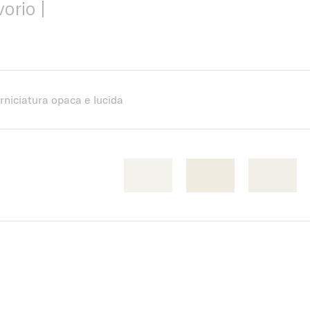
orio |
erniciatura opaca e lucida