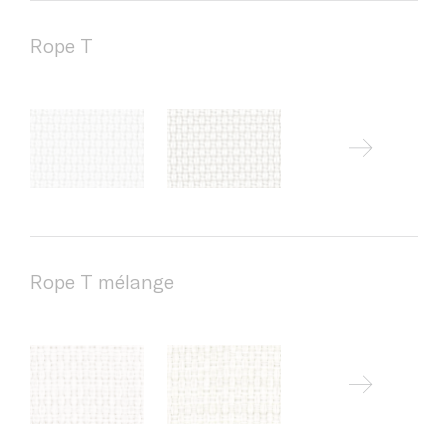
Rope T
Rope T mélange