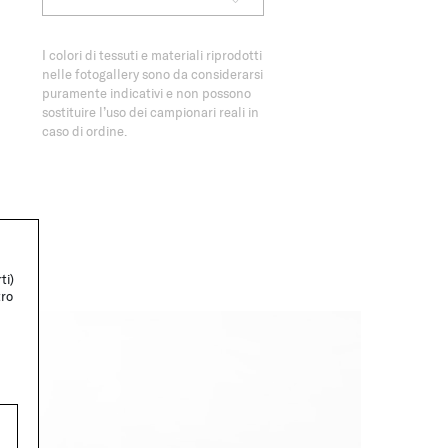
I colori di tessuti e materiali riprodotti
nelle fotogallery sono da considerarsi
puramente indicativi e non possono
sostituire l’uso dei campionari reali in
caso di ordine.
ti)
tro