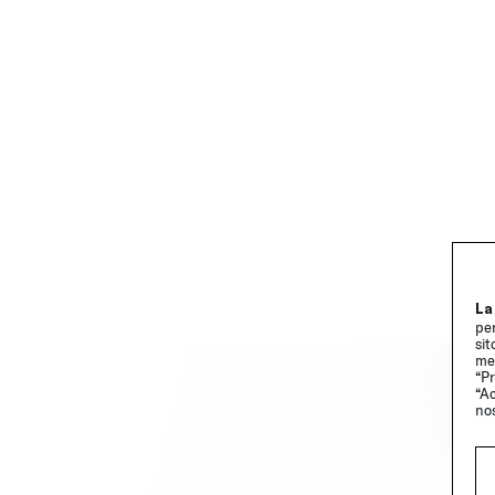
La
per
sit
me
“Pr
“Ac
no