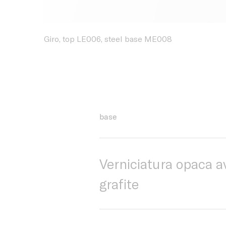
Giro, top LE006, steel base ME008
base
Verniciatura opaca av
grafite