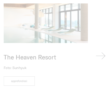
The Heaven Resort
Residen
Messic
Foto: Sunhyuk
Progetto di An
approfondisci
di Elena Talav
@farrearq
approfondis