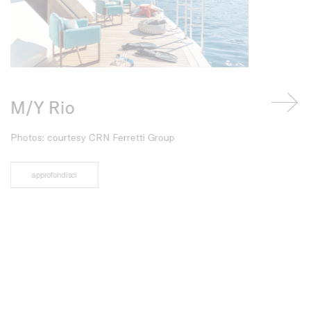
M/Y Rio
Residen
Photos: courtesy CRN Ferretti Group
Architettura 
Gashi
Interior desig
approfondisci
foto di: Cost
approfondis