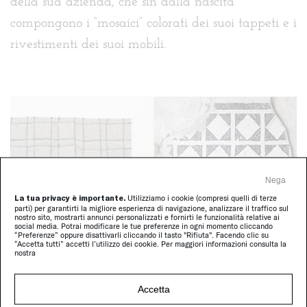
della sua azienda, che sin dalla nascita
compongono i “mosaici” colorati dei suoi tappeti e i
rivestimenti dei suoi mobili.
Nega
La tua privacy è importante.
Utilizziamo i cookie (compresi quelli di terze
parti) per garantirti la migliore esperienza di navigazione, analizzare il traffico sul
nostro sito, mostrarti annunci personalizzati e fornirti le funzionalità relative ai
social media. Potrai modificare le tue preferenze in ogni momento cliccando
“Preferenze” oppure disattivarli cliccando il tasto "Rifiuta". Facendo clic su
“Accetta tutti” accetti l’utilizzo dei cookie. Per maggiori informazioni consulta la
nostra
Ph.© Maurizio Natta | Sergio Chimenti
Accetta