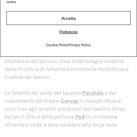
nostra
contrasto con le cromie chiare e naturali dei tavolini
Isole
.
Accetta
Dedicata al più puro relax, la seconda isola ha visto
Preferenze
protagonisti il tappeto
Naxos
, le sedute
Alma
, le
poltroncine girevoli
Amable
, i pouf
Otto
e il tavolino
Cookie Policy
Privacy Policy
Giro
in Sciara, in una delicata atmosfera nelle
sfumature dell’azzurro, dove la tecnologia moderna
delle strutture di Alma ha incontrato la morbidezza e
il calore dei tessuti.
Le tonalità del verde del tappeto
Parallelo
e del
rivestimento del divano
Canvas
in tessuto Moss si
sono fuse agli accenti più azzurri del tavolino Strap,
dei pouf Otto e della poltrona
Pod
in un insieme
vibrante e vitale a dare carattere alla terza isola.