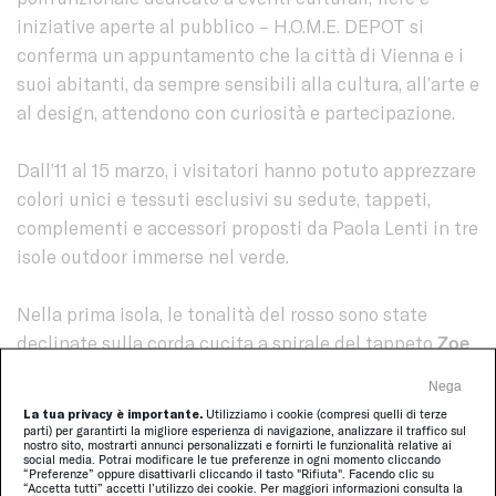
iniziative aperte al pubblico – H.O.M.E. DEPOT si
conferma un appuntamento che la città di Vienna e i
suoi abitanti, da sempre sensibili alla cultura, all’arte e
al design, attendono con curiosità e partecipazione.
Dall’11 al 15 marzo, i visitatori hanno potuto apprezzare
colori unici e tessuti esclusivi su sedute, tappeti,
complementi e accessori proposti da Paola Lenti in tre
isole outdoor immerse nel verde.
Nella prima isola, le tonalità del rosso sono state
declinate sulla corda cucita a spirale del tappeto
Zoe
e del pouf
Otto
, sulla ricercata lavorazione del piano
Nega
del tavolino
Strap
, sugli esclusivi materiali per esterno
La tua privacy è importante.
Utilizziamo i cookie (compresi quelli di terze
utilizzati per rivestire le sedute
Kabà
e
Telar
:
parti) per garantirti la migliore esperienza di navigazione, analizzare il traffico sul
nostro sito, mostrarti annunci personalizzati e fornirti le funzionalità relative ai
abbinamenti che hanno definito una zona
social media. Potrai modificare le tue preferenze in ogni momento cliccando
“Preferenze” oppure disattivarli cliccando il tasto "Rifiuta". Facendo clic su
conversazione raccolta e informale, in dialogo e in
“Accetta tutti” accetti l’utilizzo dei cookie. Per maggiori informazioni consulta la