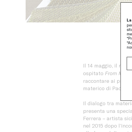
La
per
sit
me
“Pr
“Ac
no
Il 14 maggio, il mo
ospitato
From Matte
raccontare ai profes
materico di Paola Le
Il dialogo tra mater
presenta una specia
Ferrera – artista si
nel 2015 dopo l’inco