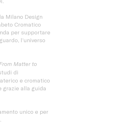
i.
lla Milano Design
fabeto Cromatico
ienda per supportare
sguardo, l’universo
From Matter to
studi di
aterico e cromatico
e grazie alla guida
amento unico e per
.