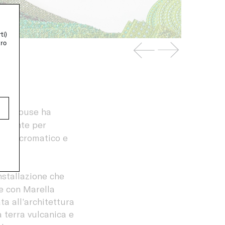
ti)
tro
ign House ha
samente per
monio cromatico e
installazione che
ne con Marella
ta all’architettura
 terra vulcanica e