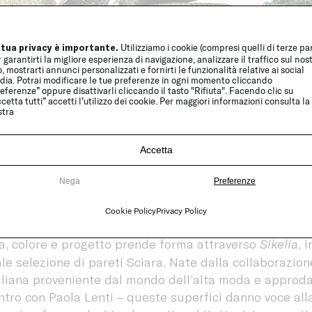
 tua privacy è importante.
Utilizziamo i cookie (compresi quelli di terze par
 garantirti la migliore esperienza di navigazione, analizzare il traffico sul nos
o, mostrarti annunci personalizzati e fornirti le funzionalità relative ai social
dia. Potrai modificare le tue preferenze in ogni momento cliccando
eferenze” oppure disattivarli cliccando il tasto "Rifiuta". Facendo clic su
cetta tutti” accetti l’utilizzo dei cookie. Per maggiori informazioni consulta la
stra
Accetta
nobrand Paola Lenti Los Angeles by Robina Benson Des
r to Language
, un evento esclusivo, concepito espres
Nega
Preferenze
sionisti del design e dell’architettura il grande patri
nti.
Cookie Policy
Privacy Policy
ia, colore e progetto prende forma attraverso
Sikelia
, 
le selezione di pareti Sciara. Nate dalla collaborazio
ciliana proveniente dal mondo dell’alta moda e approda
ntro con Paola Lenti – queste superfici danno voce alla