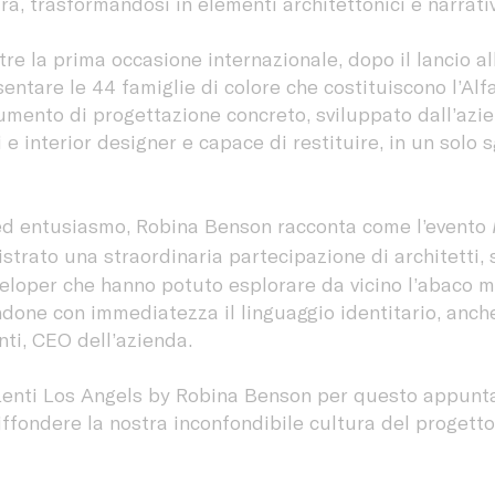
ura, trasformandosi in elementi architettonici e narrativ
ltre la prima occasione internazionale, dopo il lancio a
entare le 44 famiglie di colore che costituiscono l’Al
rumento di progettazione concreto, sviluppato dall’az
ti e interior designer e capace di restituire, in un solo 
ed entusiasmo, Robina Benson racconta come l’evento
strato una straordinaria partecipazione di architetti, 
eloper che hanno potuto esplorare da vicino l’abaco m
ndone con immediatezza il linguaggio identitario, anch
ti, CEO dell’azienda.
Lenti Los Angels by Robina Benson per questo appunt
iffondere la nostra inconfondibile cultura del progetto