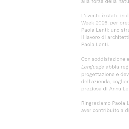
alla forza della nat
L’evento è stato ino
Week 2026, per pres
Paola Lenti: uno st
il lavoro di architet
Paola Lenti.
Con soddisfazione 
Language
abbia regi
progettazione e dev
dell’azienda, coglie
preziosa di Anna Len
Ringraziamo Paola 
aver contribuito a d