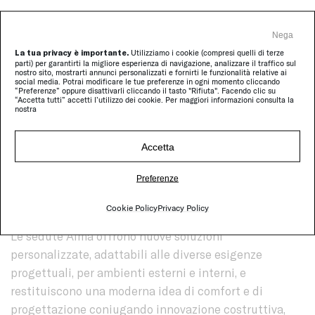
Dettagli tecnici costruttivi, studiati con grande
attenzione, definiscono un prodotto essenziale,
Nega
leggero e al tempo stesso sofisticato. La struttura in
La tua privacy è importante.
Utilizziamo i cookie (compresi quelli di terze
parti) per garantirti la migliore esperienza di navigazione, analizzare il traffico sul
acciaio inox rimanda ai reticolati architettonici ed è
nostro sito, mostrarti annunci personalizzati e fornirti le funzionalità relative ai
social media. Potrai modificare le tue preferenze in ogni momento cliccando
lasciata volutamente a vista, rivestita del solo tessuto
“Preferenze” oppure disattivarli cliccando il tasto "Rifiuta". Facendo clic su
“Accetta tutti” accetti l’utilizzo dei cookie. Per maggiori informazioni consulta la
Rete che diventa superficie portante di seduta.
nostra
I materassini e i grandi cuscini che completano Alma
Accetta
non prevedono l’utilizzo del poliuretano: il comfort è
Preferenze
garantito esclusivamente da una fibra di poliestere,
riciclata e biodegradabile, di ultima generazione.
Cookie Policy
Privacy Policy
Le sedute Alma offrono nuove soluzioni
personalizzate, adattabili alle diverse esigenze
progettuali, per ambienti esterni e interni, e
restituiscono una moderna idea di comfort e di
progettazione coniugando innovazione costruttiva,