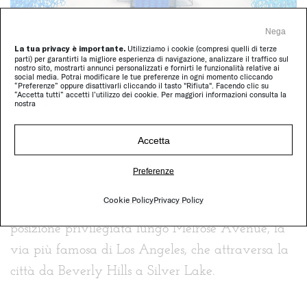
Nega
La tua privacy è importante.
Utilizziamo i cookie (compresi quelli di terze
parti) per garantirti la migliore esperienza di navigazione, analizzare il traffico sul
nostro sito, mostrarti annunci personalizzati e fornirti le funzionalità relative ai
social media. Potrai modificare le tue preferenze in ogni momento cliccando
“Preferenze” oppure disattivarli cliccando il tasto "Rifiuta". Facendo clic su
“Accetta tutti” accetti l’utilizzo dei cookie. Per maggiori informazioni consulta la
Nella città della California che pur tra mille
nostra
contrasti incarna, più di ogni altra, il sogno
Accetta
americano, oggi Paola Lenti apre un nuovo
spazio monomarca in collaborazione con Robina
Preferenze
Benson Design.
Cookie Policy
Privacy Policy
È un’area di oltre 450 metri quadri in una
posizione privilegiata lungo Melrose Avenue, la
via più famosa di Los Angeles, che attraversa la
città da Beverly Hills a Silver Lake.