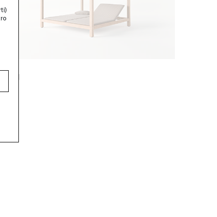
ti)
tro
Toku