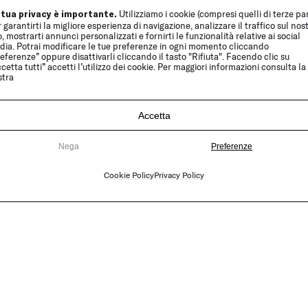
 tua privacy è importante.
Utilizziamo i cookie (compresi quelli di terze par
 garantirti la migliore esperienza di navigazione, analizzare il traffico sul nos
o, mostrarti annunci personalizzati e fornirti le funzionalità relative ai social
dia. Potrai modificare le tue preferenze in ogni momento cliccando
eferenze” oppure disattivarli cliccando il tasto "Rifiuta". Facendo clic su
cetta tutti” accetti l’utilizzo dei cookie. Per maggiori informazioni consulta la
stra
Resort
Accetta
Nega
Preferenze
Cookie Policy
Privacy Policy