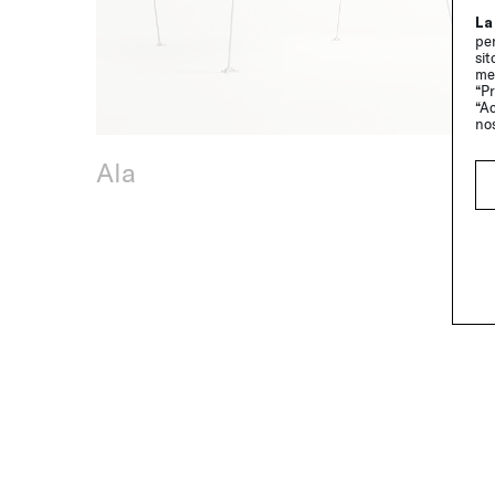
La
per
sit
me
“Pr
“Ac
no
Ala