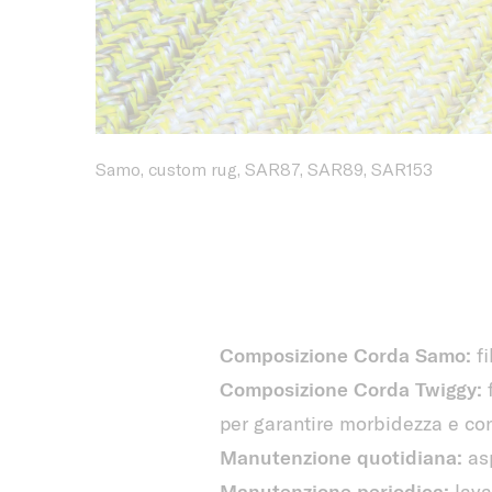
Samo, custom rug, SAR87, SAR89, SAR153
Composizione Corda Samo:
fi
Composizione Corda Twiggy:
f
per garantire morbidezza e co
Manutenzione quotidiana:
asp
Manutenzione periodica:
lava