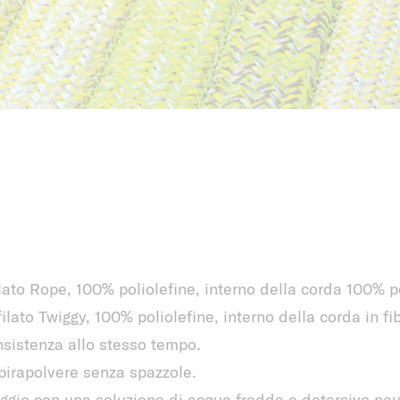
lato Rope, 100% poliolefine, interno della corda 100% po
ilato Twiggy, 100% poliolefine, interno della corda in fib
nsistenza allo stesso tempo.
irapolvere senza spazzole.
ggio con una soluzione di acqua fredda e detersivo neu