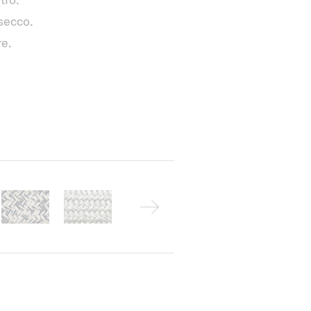
 secco.
re.