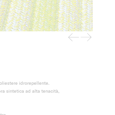
liestere idrorepellente.
ra sintetica ad alta tenacità,
tro.