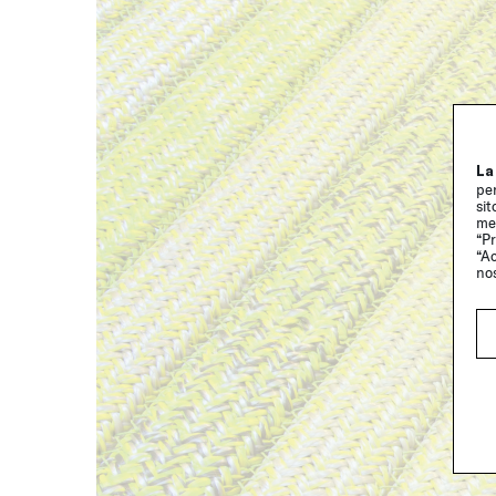
La
per
sit
me
“Pr
“Ac
no