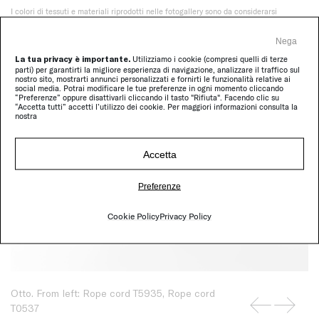
I colori di tessuti e materiali riprodotti nelle fotogallery sono da considerarsi
puramente indicativi e non possono sostituire l’uso dei campionari reali in caso di
ordine.
Nega
La tua privacy è importante.
Utilizziamo i cookie (compresi quelli di terze
parti) per garantirti la migliore esperienza di navigazione, analizzare il traffico sul
nostro sito, mostrarti annunci personalizzati e fornirti le funzionalità relative ai
social media. Potrai modificare le tue preferenze in ogni momento cliccando
“Preferenze” oppure disattivarli cliccando il tasto "Rifiuta". Facendo clic su
“Accetta tutti” accetti l’utilizzo dei cookie. Per maggiori informazioni consulta la
nostra
Accetta
Preferenze
Cookie Policy
Privacy Policy
Otto. From left: Rope cord T5935, Rope cord
T0537